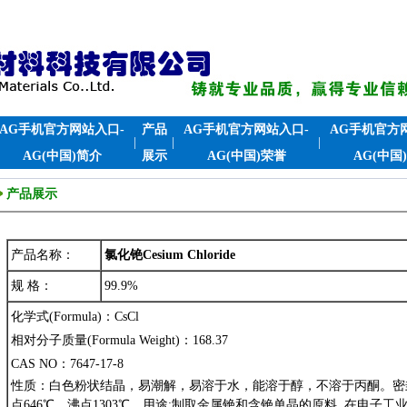
AG手机官方网站入口-
产品
AG手机官方网站入口-
AG手机官方
|
|
|
AG(中国)简介
展示
AG(中国)荣誉
AG(中国
产品展示
产品名称：
氯化铯Cesium Chloride
规 格：
99.9%
化学式
(Formula)
：
CsCl
相对分子质量
(Formula Weight)
：
168.37
CAS NO
：
7647-17-8
性质：白色粉状结晶，易潮解，易溶于水，能溶于醇，不溶于丙酮。密
点
646
℃，沸点
1303
℃。用途
:
制取金属铯和含铯单晶的原料
,
在电子工